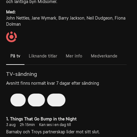
och lantliga byn Midsomer.
Med:
John Nettles, Jane Wymark, Barry Jackson, Neil Dudgeon, Fiona
Dolman
På tv
Liknande titlar
Mer info
Medverkande
TV-sändning
Avsnitt finns normalt kvar 7 dagar efter sändning
8
19
20
1. Things That Go Bump in the Night
3 aug
2h 15min
Kan ses i en dag till
Barnaby och Troys partnerskap lider mot sitt slut.