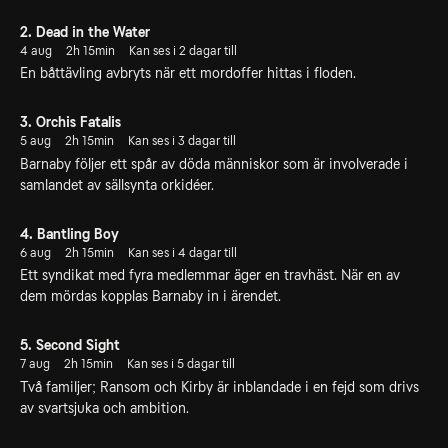
2. Dead in the Water
4 aug
2h 15min
Kan ses i 2 dagar till
En båttävling avbryts när ett mordoffer hittas i floden.
3. Orchis Fatalis
5 aug
2h 15min
Kan ses i 3 dagar till
Barnaby följer ett spår av döda människor som är involverade i
samlandet av sällsynta orkidéer.
4. Bantling Boy
6 aug
2h 15min
Kan ses i 4 dagar till
Ett syndikat med fyra medlemmar äger en travhäst. När en av
dem mördas kopplas Barnaby in i ärendet.
5. Second Sight
7 aug
2h 15min
Kan ses i 5 dagar till
Två familjer; Ransom och Kirby är inblandade i en fejd som drivs
av svartsjuka och ambition.