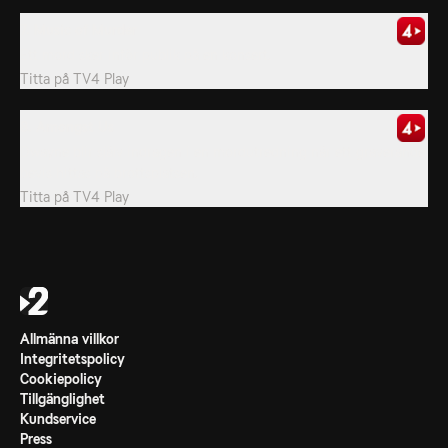
7. Music of Murder
Ett mord sker inför publik på en konsert.
Titta på
TV4 Play
8. Amongst Us
Dwayne blir själv indragen i en mordutredning när ett graverande
bevis hittas på brottsplatsen.
Titta på
TV4 Play
Allmänna villkor
Integritetspolicy
Cookiepolicy
Tillgänglighet
Kundservice
Press