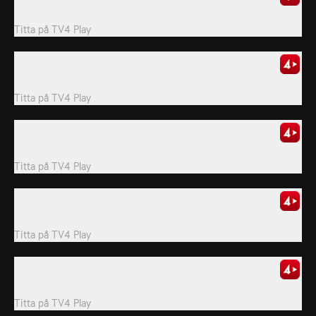
Medan Richard söker efter en kopp te blir en brud mördad.
Titta på
TV4 Play
3. Predicting Murder
En kvinna förutspår sin egen död, men Poole är skeptisk.
Titta på
TV4 Play
4. Missing a Body?
En kvinna erkänner att hon mördat sin make.
Titta på
TV4 Play
5. Spot the Difference
Poole blir personligen involverad i en mordutredning.
Titta på
TV4 Play
6. An Unhelpful Aid
Dwayne och Fidel utreder mordet på en fiskare.
Titta på
TV4 Play