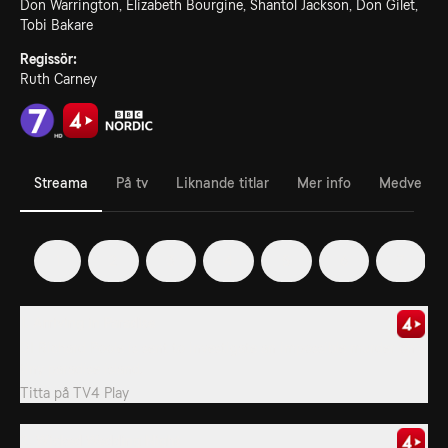
Don Warrington, Elizabeth Bourgine, Shantol Jackson, Don Gilet,
Tobi Bakare
Regissör:
Ruth Carney
Streama
På tv
Liknande titlar
Mer info
Medverka
1
2
3
4
5
6
7
1. Arriving in Paradise
DI Richard Poole is sent to investigate an impossible murder on a
tiny paradise island.
Titta på
TV4 Play
2. Wicked Wedding Night