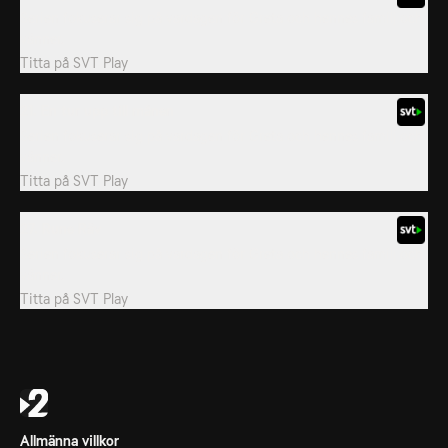
Serien fokuserar sig på vardagen för Greta och hennes familj och
vänner.
Titta på
SVT Play
21. En tur upp till månen
Serien fokuserar sig på vardagen för Greta och hennes familj och
vänner.
Titta på
SVT Play
27. Rune Räv
Serien fokuserar sig på vardagen för Greta och hennes familj och
vänner.
Titta på
SVT Play
Allmänna villkor