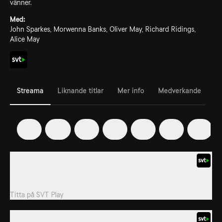
vänner.
Med:
John Sparkes, Morwenna Banks, Oliver May, Richard Ridings,
Alice May
Streama
Liknande titlar
Mer info
Medverkande
3
4
5
6
7
8
9
9. Välgörenhetsloppet
Serien fokuserar sig på vardagen för Greta och hennes familj och
vänner.
Titta på
SVT Play
11. Polly åker båt