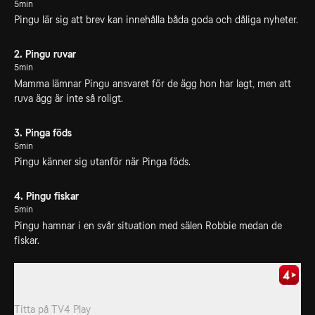
5min
Pingu lär sig att brev kan innehålla båda goda och dåliga nyheter.
2. Pingu ruvar
5min
Mamma lämnar Pingu ansvaret för de ägg hon har lagt, men att
ruva ägg är inte så roligt.
3. Pinga föds
5min
Pingu känner sig utanför när Pinga föds.
4. Pingu fiskar
5min
Pingu hamnar i en svår situation med sälen Robbie medan de
fiskar.
6. Episode 6
Animerad barnserie om pingvinen Pingu.
Titta på
TV4 Play