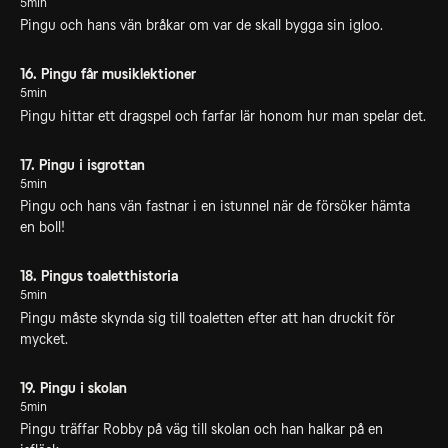
5min
Pingu och hans vän bråkar om var de skall bygga sin igloo.
16. Pingu får musiklektioner
5min
Pingu hittar ett dragspel och farfar lär honom hur man spelar det.
17. Pingu i isgrottan
5min
Pingu och hans vän fastnar i en istunnel när de försöker hämta
en boll!
18. Pingus toaletthistoria
5min
Pingu måste skynda sig till toaletten efter att han druckit för
mycket.
19. Pingu i skolan
5min
Pingu träffar Robby på väg till skolan och han halkar på en