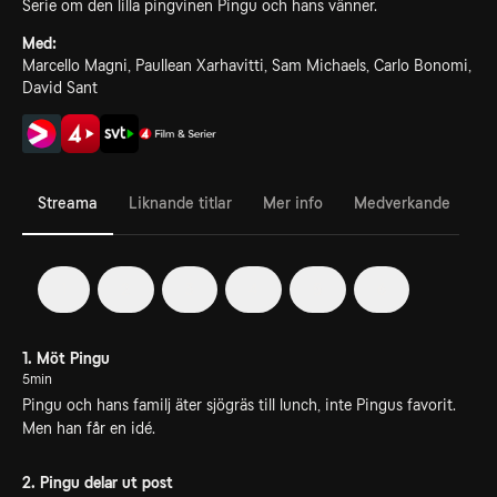
Serie om den lilla pingvinen Pingu och hans vänner.
Med:
Marcello Magni, Paullean Xarhavitti, Sam Michaels, Carlo Bonomi,
David Sant
Streama
Liknande titlar
Mer info
Medverkande
1
2
3
4
5
6
1. Möt Pingu
5min
Pingu och hans familj äter sjögräs till lunch, inte Pingus favorit.
Men han får en idé.
2. Pingu delar ut post