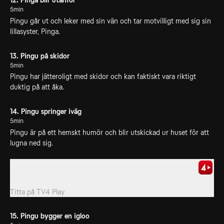
12. Pinga blir utanför
5min
Pingu går ut och leker med sin vän och tar motvilligt med sig sin
lillasyster, Pinga.
13. Pingu på skidor
5min
Pingu har jätteroligt med skidor och kan faktiskt vara riktigt
duktig på att åka.
14. Pingu springer iväg
5min
Pingu är på ett hemskt humör och blir utskickad ur huset för att
lugna ned sig.
14. Episode 14
Animerad barnserie om pingvinen Pingu.
Titta på
TV4 Play
15. Pingu bygger en igloo