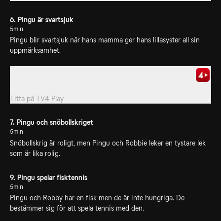
6. Pingu är svartsjuk
5min
Pingu blir svartsjuk när hans mamma ger hans lillasyster all sin
uppmärksamhet.
7. Episode 7
Animerad barnserie om pingvinen Pingu.
Titta på
TV4 Play
7. Pingu och snöbollskriget
5min
Snöbollskrig är roligt, men Pingu och Robbie leker en tystare lek
som är lika rolig.
9. Pingu spelar fisktennis
5min
Pingu och Robby har en fisk men de är inte hungriga. De
bestämmer sig för att spela tennis med den.