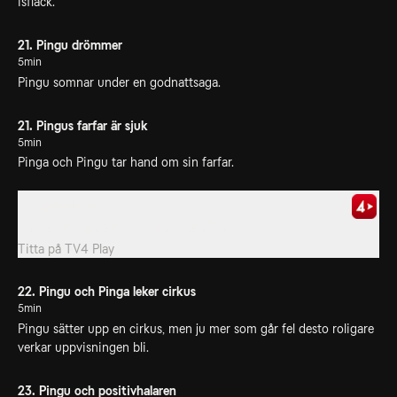
isfläck.
21. Pingu drömmer
5min
Pingu somnar under en godnattsaga.
21. Pingus farfar är sjuk
5min
Pinga och Pingu tar hand om sin farfar.
21. Episode 21
Animerad barnserie om pingvinen Pingu.
Titta på
TV4 Play
22. Pingu och Pinga leker cirkus
5min
Pingu sätter upp en cirkus, men ju mer som går fel desto roligare
verkar uppvisningen bli.
23. Pingu och positivhalaren