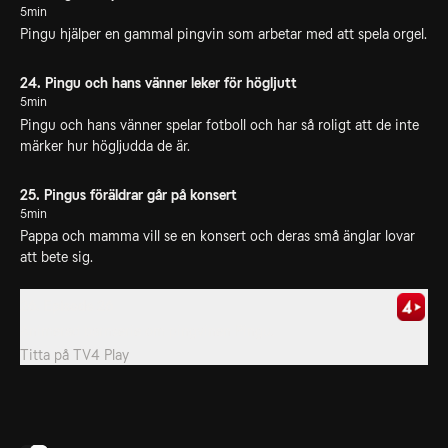
5min
Pingu hjälper en gammal pingvin som arbetar med att spela orgel.
24. Pingu och hans vänner leker för högljutt
5min
Pingu och hans vänner spelar fotboll och har så roligt att de inte
märker hur högljudda de är.
25. Pingus föräldrar går på konsert
5min
Pappa och mamma vill se en konsert och deras små änglar lovar
att bete sig.
26. Episode 26
Animerad barnserie om pingvinen Pingu.
Titta på
TV4 Play