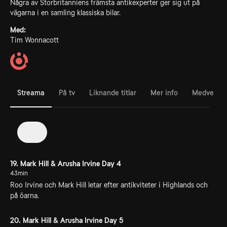
Några av Storbritanniens främsta antikexperter ger sig ut på
vägarna i en samling klassiska bilar.
Med:
Tim Wonnacott
Streama
På tv
Liknande titlar
Mer info
Medverka
25
19. Mark Hill & Arusha Irvine Day 4
43min
Roo Irvine och Mark Hill letar efter antikviteter i Highlands och
på öarna.
20. Mark Hill & Arusha Irvine Day 5