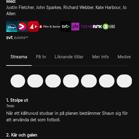
Med:
Justin Fletcher, John Sparkes, Richard Webber, Kate Harbour, Jo
Allen
Streama
På tv
Liknande titlar
Mer info
Medverka
1
2
3
4
5
6
7
1. Stolpe ut
7min
När ett kålhuvud studsar in på planen bestämmer Shaun sig för
att använda det som fotboll.
2. Kär och galen