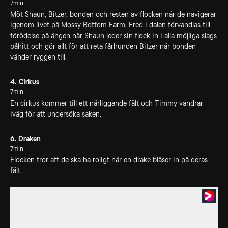
7min
Möt Shaun, Bitzer, bonden och resten av flocken när de navigerar
igenom livet på Mossy Bottom Farm. Fred i dalen förvandlas till
förödelse på ängen när Shaun leder sin flock in i alla möjliga slags
påhitt och gör allt för att reta fårhunden Bitzer när bonden
vänder ryggen till.
4. Cirkus
7min
En cirkus kommer till ett närliggande fält och Timmy vandrar
iväg för att undersöka saken.
6. Draken
7min
Flocken tror att de ska ha roligt när en drake blåser in på deras
fält.
7. Träningspasset
Möt Shaun, Bitzer, bonden och resten av flocken när de navigerar
igenom livet på Mossy Bottom Farm. Fred i dalen förvandlas till