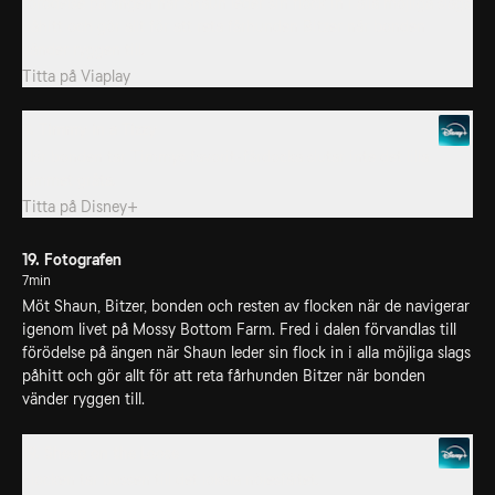
förödelse på ängen när Shaun leder sin flock in i alla möjliga slags
påhitt och gör allt för att reta fårhunden Bitzer när bonden
vänder ryggen till.
Titta på
Viaplay
9. Timmy in a Tizzy
När bonden tar Timmys favorit-fårdocka slutar inte det lilla
lammet gråta.
Titta på
Disney+
19. Fotografen
7min
Möt Shaun, Bitzer, bonden och resten av flocken när de navigerar
igenom livet på Mossy Bottom Farm. Fred i dalen förvandlas till
förödelse på ängen när Shaun leder sin flock in i alla möjliga slags
påhitt och gör allt för att reta fårhunden Bitzer när bonden
vänder ryggen till.
19. Sheep on the Loose
Flocken tar bussen till det lokala nöjesfältet.