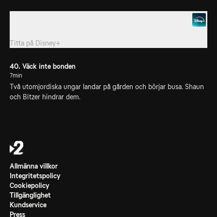
39. Fleeced
Bonden bestämmer sig för att det är dags att klippa flocken.
Titta på
Disney+
40. Väck inte bonden
7min
Två utomjordiska ungar landar på gården och börjar busa. Shaun
och Bitzer hindrar dem.
Allmänna villkor
Integritetspolicy
Cookiepolicy
Tillgänglighet
Kundservice
Press