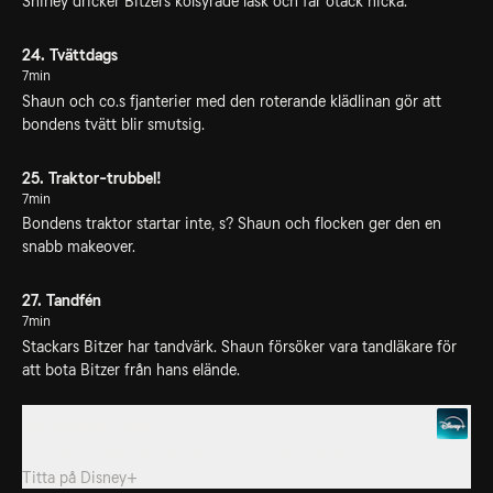
Shirley dricker Bitzers kolsyrade läsk och får otäck hicka.
24. Tvättdags
7min
Shaun och co.s fjanterier med den roterande klädlinan gör att
bondens tvätt blir smutsig.
25. Traktor-trubbel!
7min
Bondens traktor startar inte, s? Shaun och flocken ger den en
snabb makeover.
27. Tandfén
7min
Stackars Bitzer har tandvärk. Shaun försöker vara tandläkare för
att bota Bitzer från hans elände.
28. Camping Chaos
En ovänlig campare har satt upp sitt tält i fårfältet.
Titta på
Disney+