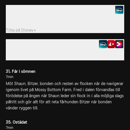
29. Save the Tree
Flocken måste vidta desperata åtgärder för att förhindra att deras
älskade träd huggs ner.
Titta på
Disney+
30. Bonden Shaun
Bonden ligger sjuk i sängen, det är upp till Shaun att sköta de
dagliga sysslorna runt gården.
31. Får i sömnen
7min
Möt Shaun, Bitzer, bonden och resten av flocken när de navigerar
igenom livet på Mossy Bottom Farm. Fred i dalen förvandlas till
förödelse på ängen när Shaun leder sin flock in i alla möjliga slags
påhitt och gör allt för att reta fårhunden Bitzer när bonden
vänder ryggen till.
35. Ostädat
7min