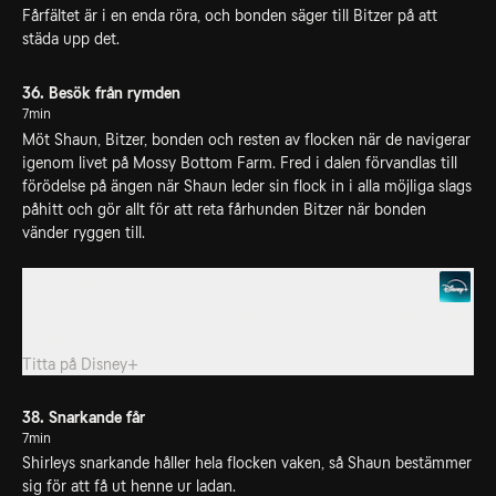
Fårfältet är i en enda röra, och bonden säger till Bitzer på att
städa upp det.
36. Besök från rymden
7min
Möt Shaun, Bitzer, bonden och resten av flocken när de navigerar
igenom livet på Mossy Bottom Farm. Fred i dalen förvandlas till
förödelse på ängen när Shaun leder sin flock in i alla möjliga slags
påhitt och gör allt för att reta fårhunden Bitzer när bonden
vänder ryggen till.
37. Helping Hound
Bonden bestämmer sig för att skaffa en robotfårhund men Shaun
bestämmer att den måste försvinna.
Titta på
Disney+
38. Snarkande får
7min
Shirleys snarkande håller hela flocken vaken, så Shaun bestämmer
sig för att få ut henne ur ladan.