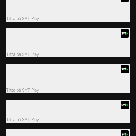
Grizzy blir imponerad av en magiker på tv som förvandlar en
påfågel till en blombukett.
Titta på
SVT Play
65. Lämlar i högtryck
Det enda ätbara som finns i skogvaktarens stuga är en underbar
lax som är infryst längst in i...
Titta på
SVT Play
69. Skakad björn
Vibrationerna som Grizzys snarkningar orsakar ger lämlarna en
idé om en hopplek.
Titta på
SVT Play
70. Piñatafest
Grizzy hittar en födelsedags-piñata i skogvaktarens vardagsrum.
Titta på
SVT Play
73. Halloweenbjörn