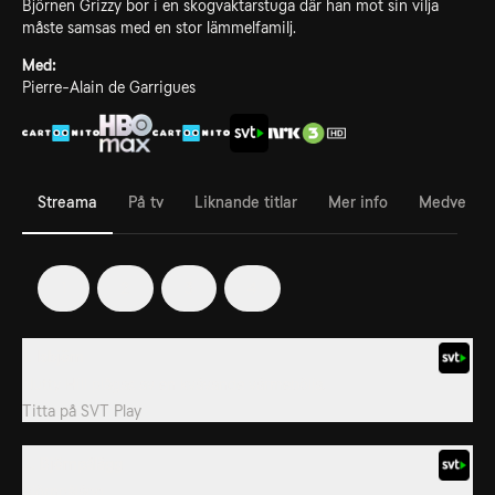
Björnen Grizzy bor i en skogvaktarstuga där han mot sin vilja
måste samsas med en stor lämmelfamilj.
Med:
Pierre-Alain de Garrigues
Streama
På tv
Liknande titlar
Mer info
Medverka
1
2
3
4
1. Isbjörn
Nutty Hill plågas av en kvävande värmebölja.
Titta på
SVT Play
2. Björnpålägg
Björnpålägg.