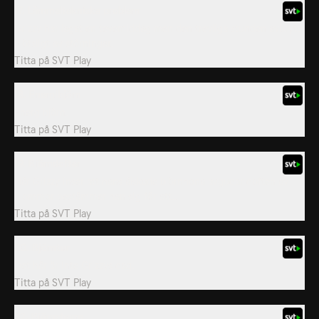
17. Lämmeltekniska problem
Grizzy har lagat en tevemiddag men den trevliga stunden avbryts
plötsligt av störningar.
Titta på
SVT Play
18. Energibjörn
Energibjörn.
Titta på
SVT Play
19. Björndofter
När Grizzy inser att hans älskade björnhona avgudar doften av
blommor bestämmer han sig för att...
Titta på
SVT Play
20. Björntur
Det här är inte Grizzys dag.
Titta på
SVT Play
22. Björncharm