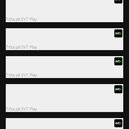
Efter ett missförstånd är Grizzy övertygad om att björnhonan
som han är kär i har förvandlats...
Titta på
SVT Play
23. Björnens bästa vän
Grizzy hittar en tvättbjörnsunge nära timmerstugan.
Titta på
SVT Play
24. Super Grizzy Bros
TV-spelsbjörn.
Titta på
SVT Play
25. Falsk bror
Grizzy bygger en robotkopia av sig själv för att hålla lämlarna
borta medan han förbereder ett...
Titta på
SVT Play
26. Björnsmälla