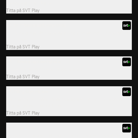
fläkten som står på max.
Titta på
SVT Play
42. En midsommarbjörns dröm
Grizzy drömmer att han är en modig riddare som just har befriat
sin älskade.
Titta på
SVT Play
43. Tillverkningshemligheter
Grizzys förråd av chokladpålägg är tomt.
Titta på
SVT Play
44. Bling-bling-björn
När han blir inspirerad av en tidning med reklam för smycken, där
en man ger en diamant till en...
Titta på
SVT Play
51. Ta det piano
Grizzy vill bli av med det gamla pianot i garaget till varje pris