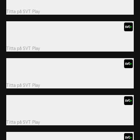
eftersom lämlarna älskar att...
Titta på
SVT Play
55. Så vitt en björn kan minnas
Ett gammalt metallskrin som av en slump hittas i en klippskreva
väcker barndomsminnen till liv...
Titta på
SVT Play
56. Kemiska expelämmeliment
Hur ska man i lugn och ro i soffan kunna titta på en dokumentär
om lax när lämlarna lär sig allt...
Titta på
SVT Play
61. Den inlåsta björnen
Grizzy vill inte dela med sig av maten som både han och lämlarna
älskar, så han låser in den i...
Titta på
SVT Play
62. Utan lämlar