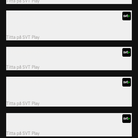
Titta på
SVT Play
7. Masskontroll
När Grizzy letar efter fjärrkontrollen hittar han en pryl som styr
stugan.
Titta på
SVT Play
9. Popcornpartybjörn
Popcornpartybjörn.
Titta på
SVT Play
10. Dansa med björnar
Grizzy vill lära sig dansa mambo för att imponera på björnhona
som han är kär i.
Titta på
SVT Play
11. Lämmelbjörn
Lämmelbjörn.
Titta på
SVT Play