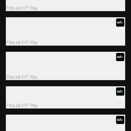
Björnsmälla.
Titta på
SVT Play
27. Ett stort problem
När en meteorit landar nära timmerstugan börjar det växa
underliga bär.
Titta på
SVT Play
28. Skattbjörn
Under timmerstugans trägolv upptäcker Grizzy och lämlarna
ingången till ett underjordiskt rum med...
Titta på
SVT Play
31. Grattis på lämmeldagen
Grattis på lämmeldagen.
Titta på
SVT Play
32. Blomkraft
En vindpust blåser bort blomman som Grizzys älskade björnhona