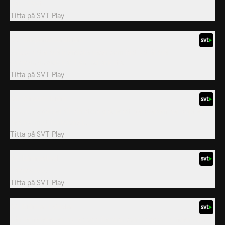
bär i håret.
Titta på
SVT Play
33. Teleportationsbjörn
Grizzy hittar två identiska vaser som faktiskt är två
sammanlänkade kärl i en indiankista.
Titta på
SVT Play
36. Stressfri björn
Grizzy upptäcker till sin stora glädje att parkvakten har köpt en
helt ny, multifunktionell,...
Titta på
SVT Play
38. Lämmelljud
Lämmelljud.
Titta på
SVT Play
39. Björnen i vinden
Lämlarna leker en ny lek och fladdrar som flaggor i vinden från