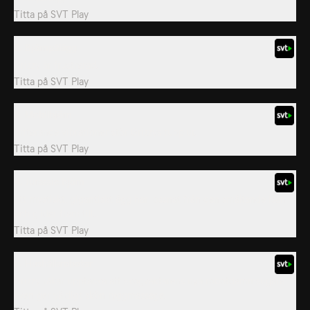
Titta på
SVT Play
2. Björnpålägg
Grizzy är frustrerad.
Titta på
SVT Play
3. Mobilbjörn
Irriterande vibrationer stör Grizzys tupplur.
Titta på
SVT Play
4. Jurassic björn
Ett mystiskt, gigantiskt ägg har lossnat från den smältande isen
och glider fram till...
Titta på
SVT Play
6. Hushållsrobotar
Grizzy råkar upptäcka att skogvaktarens nya robotdammsugare
även ger väldigt skön ryggmassage.