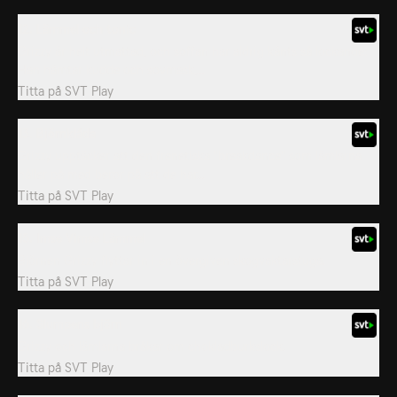
12. Lämmel och tonic
Grizzy är helt utmattad, och soffan har aldrig känts så lockande!
Han hämtar kudde och sovmask,...
Titta på
SVT Play
13. Björnklåda
Grizzy upptäcker att den frenetiska "breakdance" som lämlarna
håller på med beror på att de har...
Titta på
SVT Play
15. Imse Vimse Lämmel
Björnen Grizzy flyttar in i en övergiven skogvaktarstuga.
Titta på
SVT Play
16. Slumpens björn
Grizzy och lämlarna bråkar om chokladburkslock.
Titta på
SVT Play