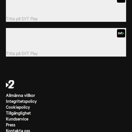
Grizzy hittar resterna från ett halloweenparty i skogvaktarens
stuga, som dekorerades inför festen.
Titta på
SVT Play
76. Spegel, spegel på väggen där
När Grizzy fiskar lax på flodbanken får han en ovanlig fångst: en
gammal handspegel från en saga.
Titta på
SVT Play
Allmänna villkor
Integritetspolicy
Cookiepolicy
Tillgänglighet
Kundservice
Press
Kontakta oss