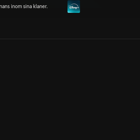
ans inom sina klaner.
Allmänna villkor
Kun
Integritetspolicy
Pre
Cookiepolicy
Kon