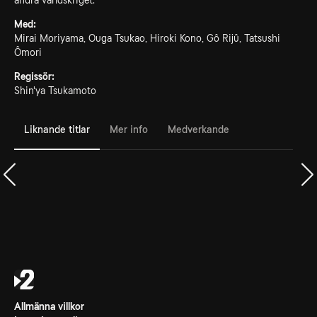
andra världskriget.
Med:
Mirai Moriyama, Ouga Tsukao, Hiroki Kono, Gô Rijû, Tatsushi
Ômori
Regissör:
Shin'ya Tsukamoto
Liknande titlar
Mer info
Medverkande
Allmänna villkor