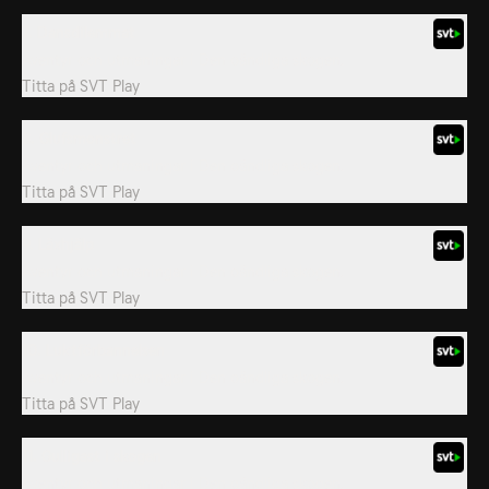
7. Dansdilemmat
Äventyr och utmaningar i Den oändliga skogen.
Titta på
SVT Play
8. Glufsmonstret
Äventyr och utmaningar i Den oändliga skogen.
Titta på
SVT Play
9. Läxhjälp
Äventyr och utmaningar i Den oändliga skogen.
Titta på
SVT Play
10. Luktförbannelsen
Äventyr och utmaningar i Den oändliga skogen.
Titta på
SVT Play
11. Gulligast i skogen
Äventyr och utmaningar i Den oändliga skogen.