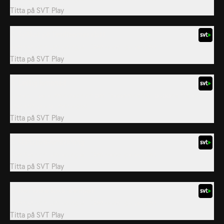
Titta på
SVT Play
3. Spöket på Tandfeernas slott
Äventyr och utmaningar i Den oändliga skogen.
Titta på
SVT Play
4. Luftig lemonad
Flora vill sälja lemonad och ber Trasselmor om bubblor för att
drycken ska bli extra god.
Titta på
SVT Play
5. Monsteröverraskning
Äventyr och utmaningar i Den oändliga skogen.
Titta på
SVT Play
6. Den stora kock-kampen
Äventyr och utmaningar i Den oändliga skogen.
Titta på
SVT Play