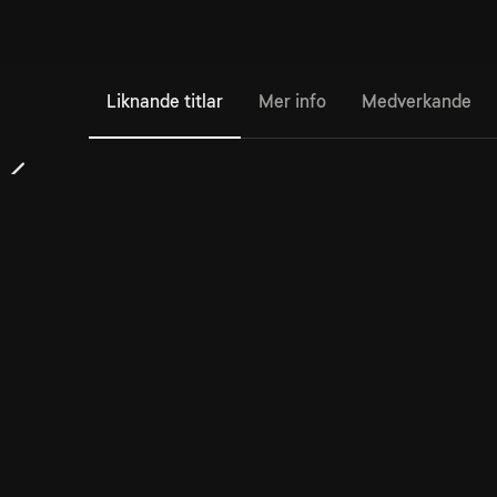
Liknande titlar
Mer info
Medverkande