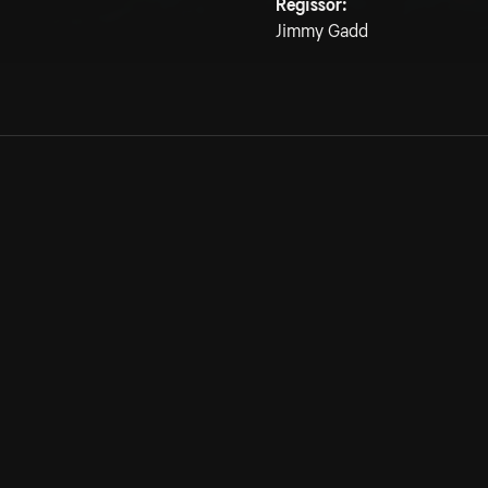
Regissör:
Jimmy Gadd
Allmänna villkor
Kun
Integritetspolicy
Pre
Cookiepolicy
Kon