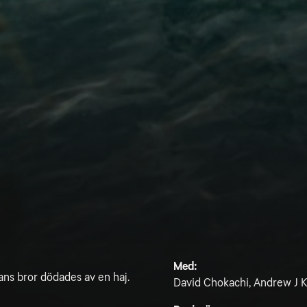
Med:
ans bror dödades av en haj.
David Chokachi, Andrew J K