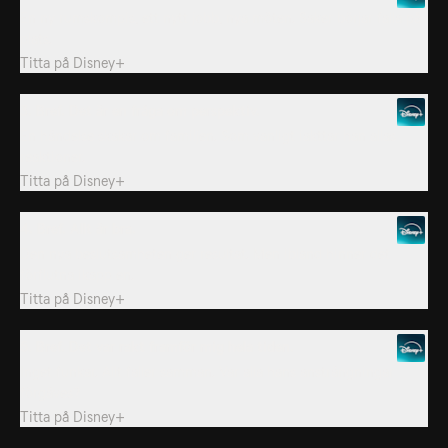
En ny rumskompis, ett nytt jobb, nya möten. Saker börjar falla på
plats.
Titta på
Disney+
3. Bref. Det är en fråga om perspektiv.
En händelse skakar om familjen. Som vanligt iakttar han allas
reaktioner.
Titta på
Disney+
4. Bref. Allt är bra.
Den nya beslutsamheten ger resultat. Men ibland hinner det
förflutna ikapp en.
Titta på
Disney+
5. Bref. Det var rakt framför mig hela tiden.
Inget funkar. Allt faller samman. Var alla hans ansträngningar
förgäves?
Titta på
Disney+