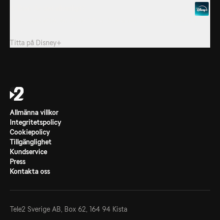
6. Bref. Är det allvarligt?
Morgonen efter, en enkel fråga: Spelar det som just hände nån
roll?
Titta på
Disney+
Allmänna villkor
Integritetspolicy
Cookiepolicy
Tillgänglighet
Kundservice
Press
Kontakta oss
Tele2 Sverige AB,
Box 62, 164 94 Kista