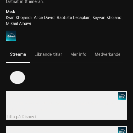
fastnat mitt emellan.
Med:
Kyan Khojandi, Alice David, Baptiste Lecaplain, Keyvan Khojandi,
Mikaël Alhawi
Streama
Liknande titlar
Mer info
Medverkande
2
1. Bref. Allt är igång igen.
Vid 40 år, efter ett samtal med sig själv, bestämmer han sig för
att ta kontroll över sitt liv.
Titta på
Disney+
2. Bref. Det var för sent.