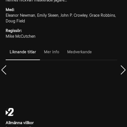
hennes flickvän maskerade jägare...
Med:
Eleanor Newman, Emily Skeen, John P. Crowley, Grace Robbins,
Doug Field
Regissör:
Mike McCutchen
Liknande titlar
Mer info
Medverkande
Allmänna villkor