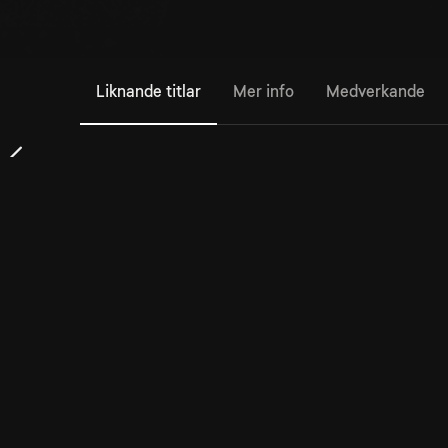
Liknande titlar
Mer info
Medverkande