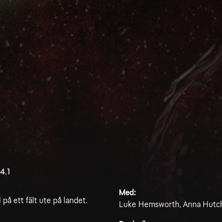
4.1
Med:
å ett fält ute på landet.
Luke Hemsworth, Anna Hutchi