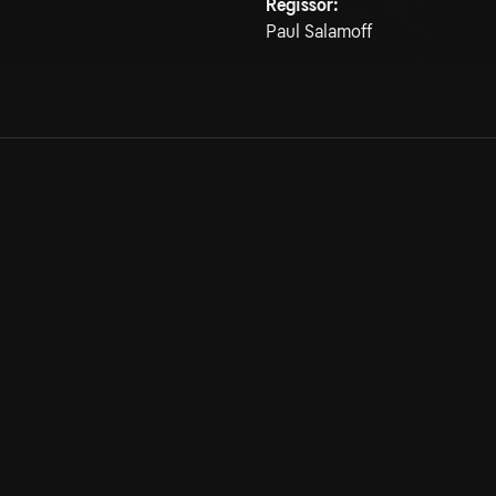
Regissör:
Paul Salamoff
Allmänna villkor
Kun
Integritetspolicy
Pre
Cookiepolicy
Kon