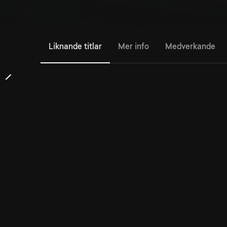
Liknande titlar
Mer info
Medverkande