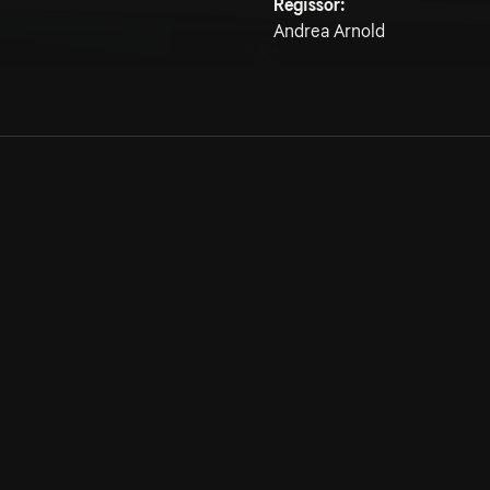
Regissör:
Andrea Arnold
Allmänna villkor
Kun
Integritetspolicy
Pre
Cookiepolicy
Kon