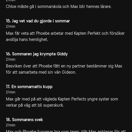
Chloe måste gå i sommarskola och Max blir hennes lärare.
15. Jag vet vad du gjorde i sommar
21min
Max får veta att Phoebe arbetar med Kapten Perfekt och försöker
avslöja hans hemlighet.
16. Sommaren jag krympte Giddy
21min
Besviken över att Phoebe fått en ny partner bestämmer sig Max
för att samarbeta med sin vän Gideon.
17. En sommarnatts kupp
21min
Max går med på att vägleda Kapten Perfects yngre syster som
verkar på väg att bli superskurk.
18. Sommarens svek
21min
Max och Phoebe fungerar bra som team, tills Max anklagas för att