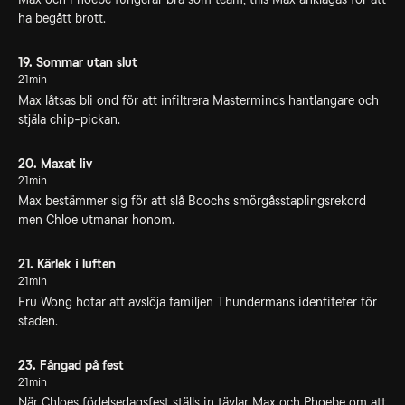
ha begått brott.
19. Sommar utan slut
21min
Max låtsas bli ond för att infiltrera Masterminds hantlangare och
stjäla chip-pickan.
20. Maxat liv
21min
Max bestämmer sig för att slå Boochs smörgåsstaplingsrekord
men Chloe utmanar honom.
21. Kärlek i luften
21min
Fru Wong hotar att avslöja familjen Thundermans identiteter för
staden.
23. Fångad på fest
21min
När Chloes födelsedagsfest ställs in tävlar Max och Phoebe om att