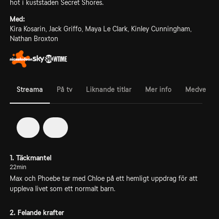
hot i kuststaden Secret Shores.
Med:
Kira Kosarin, Jack Griffo, Maya Le Clark, Kinley Cunningham,
Nathan Broxton
Streama
På tv
Liknande titlar
Mer info
Medverka
1
2
1. Täckmantel
22min
Max och Phoebe tar med Chloe på ett hemligt uppdrag för att
uppleva livet som ett normalt barn.
2. Felande krafter