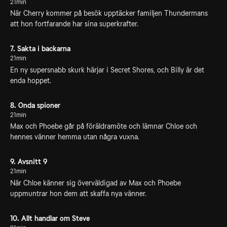
21min
När Cherry kommer på besök upptäcker familjen Thundermans
att hon fortfarande har sina superkrafter.
7. Sakta i backarna
21min
En ny supersnabb skurk härjar i Secret Shores, och Billy är det
enda hoppet.
8. Onda spioner
21min
Max och Phoebe går på föräldramöte och lämnar Chloe och
hennes vänner hemma utan några vuxna.
9. Avsnitt 9
21min
När Chloe känner sig överväldigad av Max och Phoebe
uppmuntrar hon dem att skaffa nya vänner.
10. Allt handlar om Steve