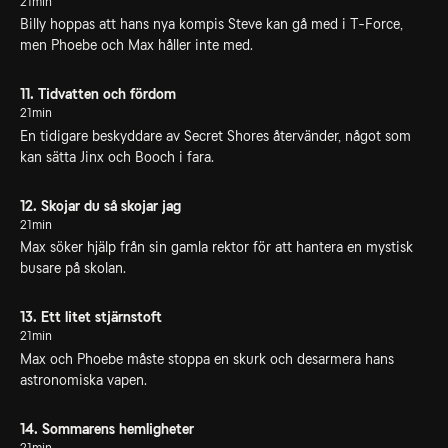
21min
Billy hoppas att hans nya kompis Steve kan gå med i T-Force,
men Phoebe och Max håller inte med.
11. Tidvatten och fördom
21min
En tidigare beskyddare av Secret Shores återvänder, något som
kan sätta Jinx och Booch i fara.
12. Skojar du så skojar jag
21min
Max söker hjälp från sin gamla rektor för att hantera en mystisk
busare på skolan.
13. Ett litet stjärnstoft
21min
Max och Phoebe måste stoppa en skurk och desarmera hans
astronomiska vapen.
14. Sommarens hemligheter
21min