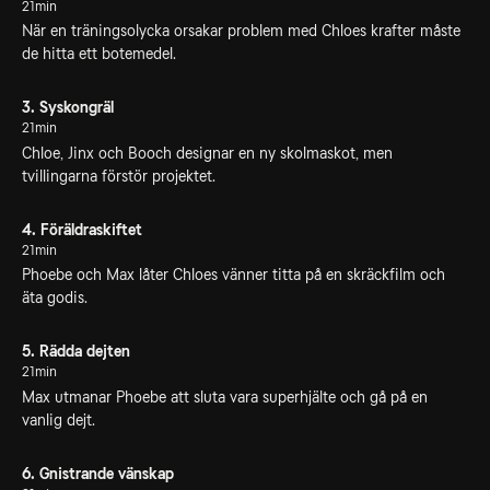
21min
När en träningsolycka orsakar problem med Chloes krafter måste
de hitta ett botemedel.
3. Syskongräl
21min
Chloe, Jinx och Booch designar en ny skolmaskot, men
tvillingarna förstör projektet.
4. Föräldraskiftet
21min
Phoebe och Max låter Chloes vänner titta på en skräckfilm och
äta godis.
5. Rädda dejten
21min
Max utmanar Phoebe att sluta vara superhjälte och gå på en
vanlig dejt.
6. Gnistrande vänskap