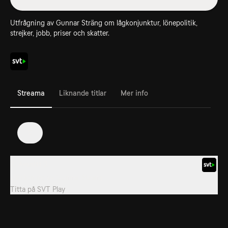
Utfrågning av Gunnar Sträng om lågkonjunktur, lönepolitik,
strejker, jobb, priser och skatter.
Streama
Liknande titlar
Mer info
2
2. Avsnitt 2
Utfrågning av Gunnar Sträng
Titta på
SVT Play