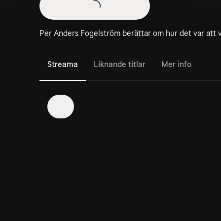
Per Anders Fogelström berättar om hur det var att v
Streama
Liknande titlar
Mer info
1
4. Avsnitt 4
Vandring med P A F
Titta på
SVT Play