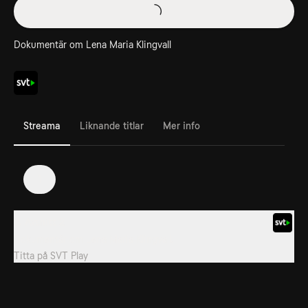
Dokumentär om Lena Maria Klingvall
Streama
Liknande titlar
Mer info
1
2. Avsnitt 2
Dokumentär om Lena Maria Klingvall.
Titta på
SVT Play