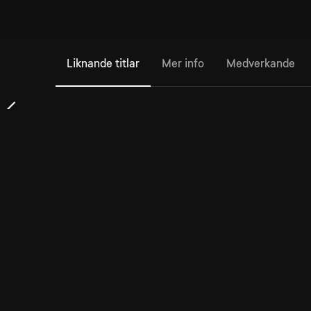
Liknande titlar
Mer info
Medverkande