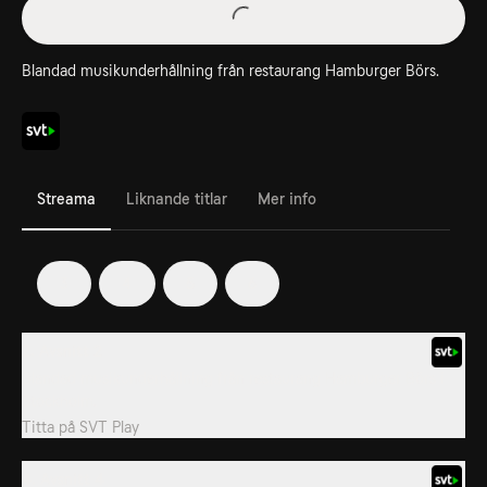
Blandad musikunderhållning från restaurang Hamburger Börs.
Streama
Liknande titlar
Mer info
3
4
5
6
2. Avsnitt 2
Blandad musikunderhållning från restaurang Hamburger Börs i
Stockholm.
Titta på
SVT Play
4. Avsnitt 4