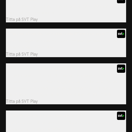
Jia fortsätter kämpa med liftandet genom hela Centralamerika
samtidigt som hon närmar sig sitt...
Titta på
SVT Play
7. ”Jag var så nervös, trots den coola liftare som jag är!”
Jia blir tvungen att ta en paus och upplever det Mexiko bjuder på
innan hon envist fortsätter...
Titta på
SVT Play
8. ”CIA-mannen kallade mig en hjälte!”
Jia bestämmer sig för att lifta genom hela Amerika - från
Sydamerikas spets till Anchorage, Alaska. En utmaning för en
ensam döv kvinna. Men under resan stöter hon på många
utmaningar, och frågan är om hon kommer att nå sitt mål.
Titta på
SVT Play
9. ”Varför plockar inte en enda upp mig?!”
I Kanada är det illegalt att ta upp liftare och de kanadensiska
förarna visar sig leva hårt efter...