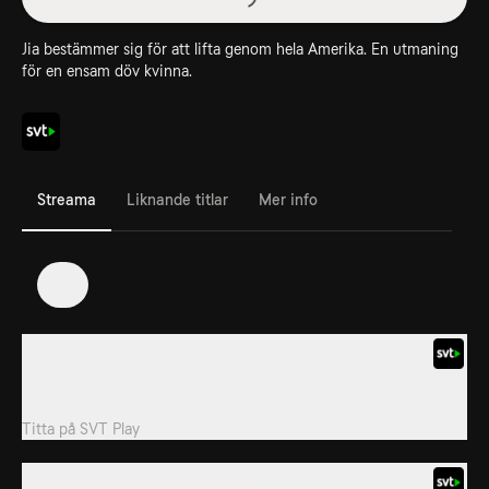
Jia bestämmer sig för att lifta genom hela Amerika. En utmaning
för en ensam döv kvinna.
Streama
Liknande titlar
Mer info
1
1. ”Jag bara längtade efter att det skulle hända något”
Jia, en döv tjej från Sverige, drar iväg på en backpackerresa utan
returbiljett till Sydamerika,...
Titta på
SVT Play
2. ”Alla sa till mig att jag var galen”