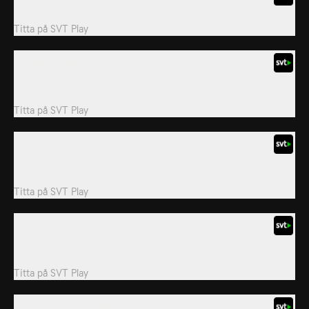
Realityserie
Titta på
SVT Play
3. ”Jag har aldrig varit så rädd i hela mitt liv”
Jia tar sig uppför Anderna för att nå vackra platser och märker att
liftandet inte går lika lätt...
Titta på
SVT Play
4. ”Jag kunde känna hans blickar bränna hål i huvudet på mig”
Det blir allt svårare att lifta genom de ödsliga bergen i Anderna
och Jia tvingas ta större...
Titta på
SVT Play
5. ”Det är för tufft här, jag längtar hem!”
Jia varnas för att lifta i Colombia och Venezuela men fortsätter
ändå.
Titta på
SVT Play
6. ”Tänk om jag skulle dubbla sträckan?”