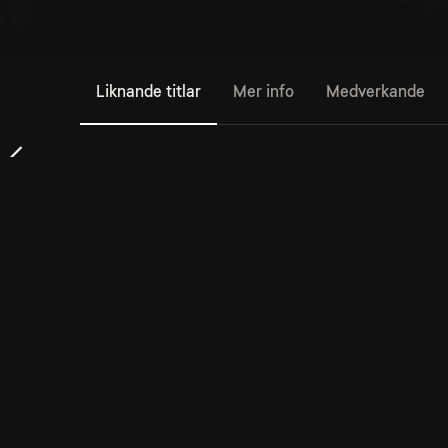
Liknande titlar
Mer info
Medverkande