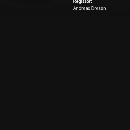
Regissör:
Andreas Dresen
Allmänna villkor
Kun
Integritetspolicy
Pre
Cookiepolicy
Kon