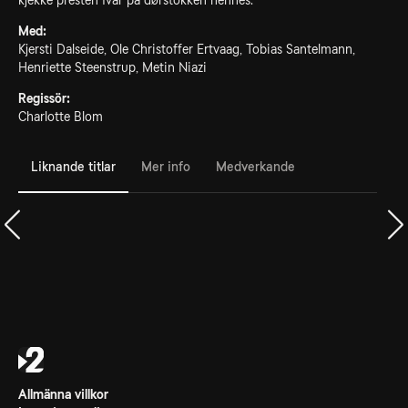
kjekke presten Ivar på dørstokken hennes.
Med:
Kjersti Dalseide, Ole Christoffer Ertvaag, Tobias Santelmann,
Henriette Steenstrup, Metin Niazi
Regissör:
Charlotte Blom
Liknande titlar
Mer info
Medverkande
Allmänna villkor