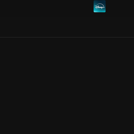
Allmänna villkor
Kun
Integritetspolicy
Pre
Cookiepolicy
Kon