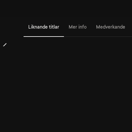
Liknande titlar
Mer info
Medverkande