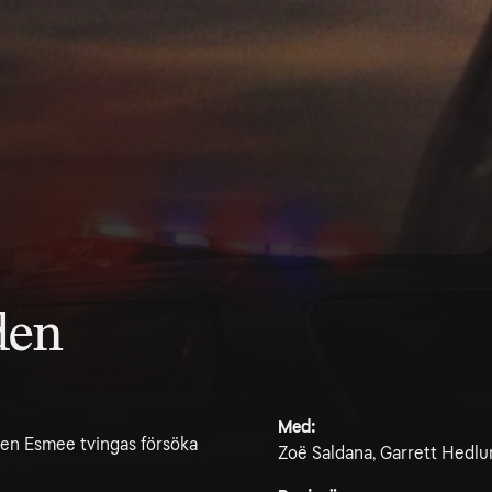
den
Med:
Men Esmee tvingas försöka
Zoë Saldana, Garrett Hedlun