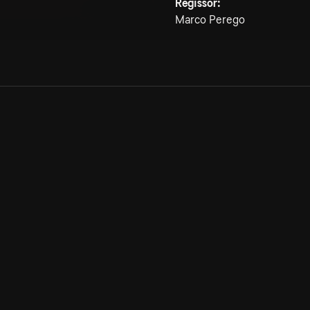
Regissör:
Marco Perego
Allmänna villkor
Kun
Integritetspolicy
Pre
Cookiepolicy
Kon