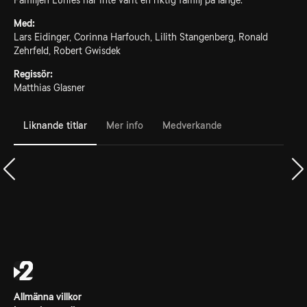
Familjen Lunies har inte varit en riktig familj på länge.
Med:
Lars Eidinger, Corinna Harfouch, Lilith Stangenberg, Ronald
Zehrfeld, Robert Gwisdek
Regissör:
Matthias Glasner
Liknande titlar
Mer info
Medverkande
Allmänna villkor