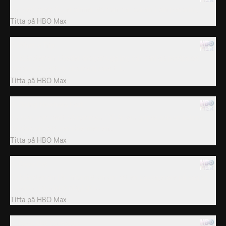
En predikants fru erkänner att hon har kokain i sin packning.
Titta på
HBO Max
3. What a Trip
Tulltjänstemän utreder drogsmuggling där vanliga postpaket
används för att skicka marijuana till...
Titta på
HBO Max
4. Going Nowhere Fast
En man som varit på rymmen i 15 år kan gripas och en kvinna
förhörs om sitt samröre med en...
Titta på
HBO Max
6. Copy Cat
Tulltjänstemän får information om att en passagerare på väg till
London har något olagligt i...
Titta på
HBO Max
6. Does Not Compute