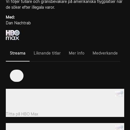
Vi följer tullare och gränsbevakare på amerikanska flygplatser när
de söker efter illegala varor.
Med:
Dan Nachtrab
Streama
Liknande titlar
Mer info
Medverkande
1
1. Please Don't Be Cow Poop!
Vi följer tullare och gränsbevakare på amerikanska flygplatser när
de söker efter illegala varor.
Titta på
HBO Max
1. The Cocaine Preacher