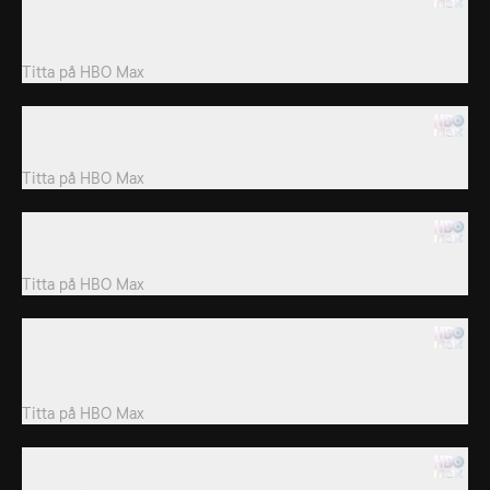
En ålderstigen dator undersöks och man hittar något
överraskande.
Titta på
HBO Max
7. It's Not Supposed To Be Sticky
När man scannar gods görs några udda upptäckter.
Titta på
HBO Max
8. Joint Custody
En man som anländer verkar ha ammunition i packningen.
Titta på
HBO Max
9. Catch 'Em All
En polis i civila kläder upptäcker att en passagerare beter sig
konstigt i bagageutlämningen.
Titta på
HBO Max
10. The Call of Duties