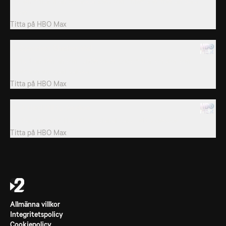
I tullen hittar man schackbräden som innehåller mer än bara
pjäser.
Titta på
HBO Max
11. Operation Shadow Vial
En tulltjänsteman som undersöker gods hittar sprutor som
innehåller en svart vätska.
Titta på
HBO Max
12. A Hard Pill to Swallow
Tulltjänstemän hittar ett misstänkt pass i ett videospel.
Titta på
HBO Max
Allmänna villkor
Integritetspolicy
Cookiepolicy