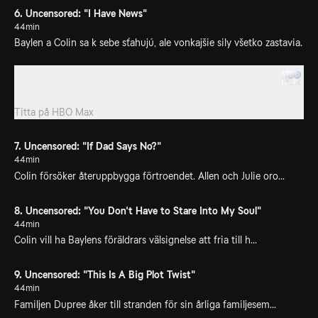
6. Uncensored: "I Have News"
44min
Baylen a Colin sa k sebe sťahujú, ale vonkajšie sily všetko zastavia.
6. Uncensored: "I Have News"
Baylen a Colin sa k sebe sťahujú, ale vonkajšie sily všetko zastavia.
Titta på
HBO Max
7. Uncensored: "If Dad Says No?"
44min
Colin försöker återuppbygga förtroendet. Allen och Julie oro...
8. Uncensored: "You Don't Have to Stare Into My Soul"
44min
Colin vill ha Baylens föräldrars välsignelse att fria till h...
9. Uncensored: "This Is A Big Plot Twist"
44min
Familjen Dupree åker till stranden för sin årliga familjesem...