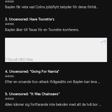
44min
Baylen får veta vad Colins jobbflytt betyder för deras förhå...
3. Uncensored: Have Tourette's
44min
Baylen åker till Texas för en Tourette-konferens.
3. Uncensored: "We All Have Tourette's"
Baylen åker till Texas för en Tourette-konferens, men hennes tics
hotar att överskugga hennes...
Titta på
HBO Max
4. Uncensored: "Going For Narnia"
44min
Efter en oroande tics-attack ifrågasätts om Baylen kan leva ...
5. Uncensored: "It Was Chainsaws"
44min
Allen känner sig fortfarande inte bekväm med att de två bor ...