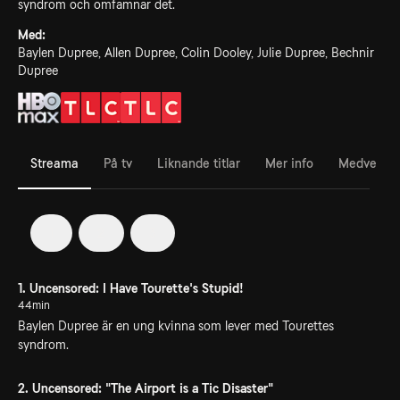
syndrom och omfamnar det.
Med:
Baylen Dupree, Allen Dupree, Colin Dooley, Julie Dupree, Bechnir
Dupree
Streama
På tv
Liknande titlar
Mer info
Medverka
1
2
3
1. Uncensored: I Have Tourette's Stupid!
44min
Baylen Dupree är en ung kvinna som lever med Tourettes
syndrom.
2. Uncensored: "The Airport is a Tic Disaster"