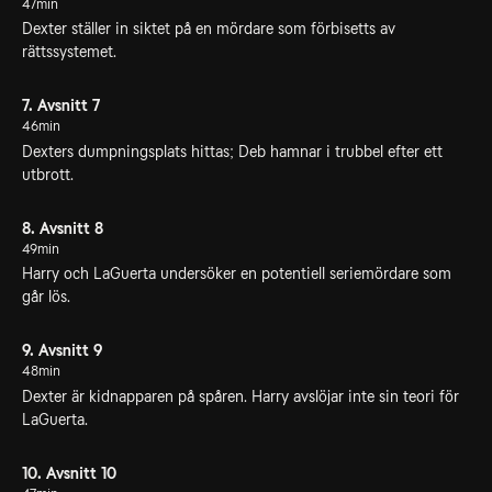
47min
Dexter ställer in siktet på en mördare som förbisetts av
rättssystemet.
7. Avsnitt 7
46min
Dexters dumpningsplats hittas; Deb hamnar i trubbel efter ett
utbrott.
8. Avsnitt 8
49min
Harry och LaGuerta undersöker en potentiell seriemördare som
går lös.
9. Avsnitt 9
48min
Dexter är kidnapparen på spåren. Harry avslöjar inte sin teori för
LaGuerta.
10. Avsnitt 10