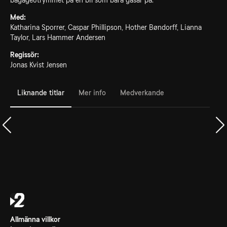
bagageutrymmet på en bil som bara gasar på.
Med:
Katharina Sporrer, Caspar Phillipson, Hother Bøndorff, Lianna
Taylor, Lars Hammer Andersen
Regissör:
Jonas Kvist Jensen
Liknande titlar
Mer info
Medverkande
Allmänna villkor