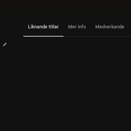
Liknande titlar
Mer info
Medverkande