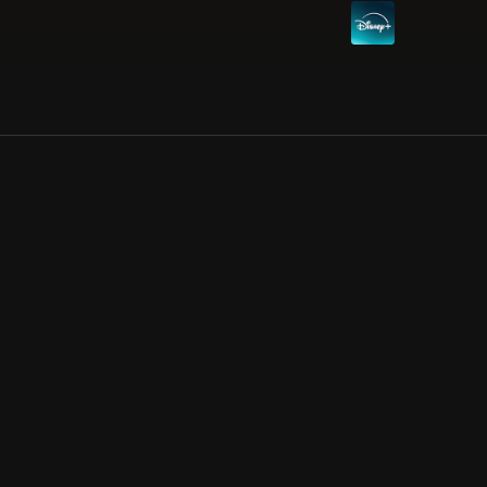
Allmänna villkor
Kun
Integritetspolicy
Pre
Cookiepolicy
Kon