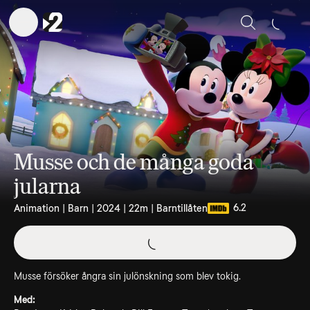
Sök
Musse och de många goda
jularna
6.2
Animation | Barn | 2024 | 22m | Barntillåten
Musse försöker ångra sin julönskning som blev tokig.
Med: