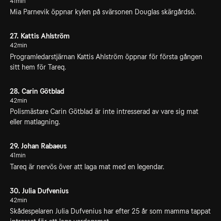
41min
Mia Parnevik öppnar kylen på svärsonen Douglas skärgårdsö.
27. Kattis Ahlström
42min
Programledarstjärnan Kattis Ahlström öppnar för första gången
sitt hem för Tareq.
28. Carin Götblad
42min
Polismästare Carin Götblad är inte intresserad av vare sig mat
eller matlagning.
29. Johan Rabaeus
41min
Tareq är nervös över att laga mat med en legendar.
30. Julia Dufvenius
42min
Skådespelaren Julia Dufvenius har efter 25 år som mamma tappat