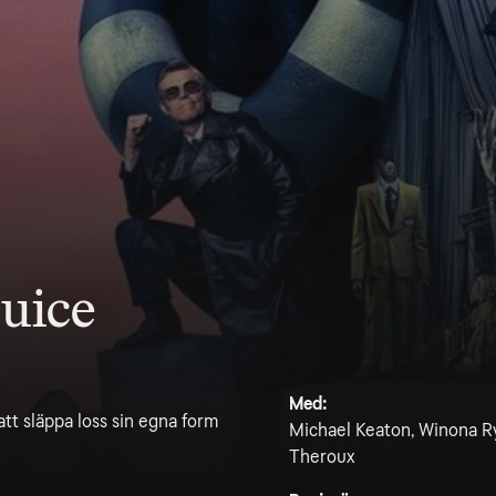
juice
Med:
tt släppa loss sin egna form
Michael Keaton, Winona Ry
Theroux