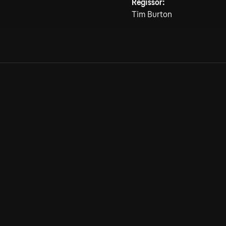
Regissör:
Tim Burton
Allmänna villkor
Kun
Integritetspolicy
Pre
Cookiepolicy
Kon