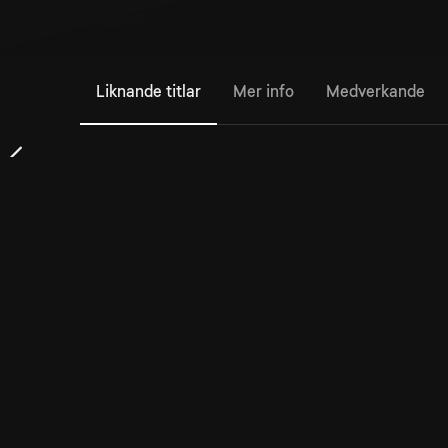
Liknande titlar
Mer info
Medverkande