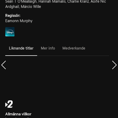
Seán T Ó’Meallaigh, Hannah Mamalis, Charlie Kranz, Aoife Nic
Ardghail, Márcio Wille
Regissör:
Eamonn Murphy
Liknande titlar
Mer info
Medverkande
Allmänna villkor