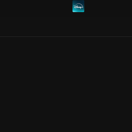
Allmänna villkor
Kun
Integritetspolicy
Pre
Cookiepolicy
Kon