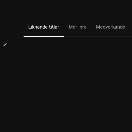
Liknande titlar
Mer info
Medverkande