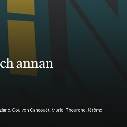
och annan
nziane, Goulven Cancouët, Muriel Thourond, Jérôme