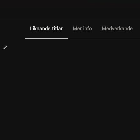
Liknande titlar
Mer info
Medverkande