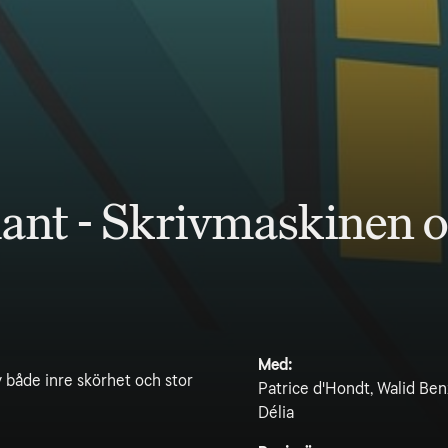
mant - Skrivmaskinen 
Med:
v både inre skörhet och stor
Patrice d'Hondt, Walid Be
Délia