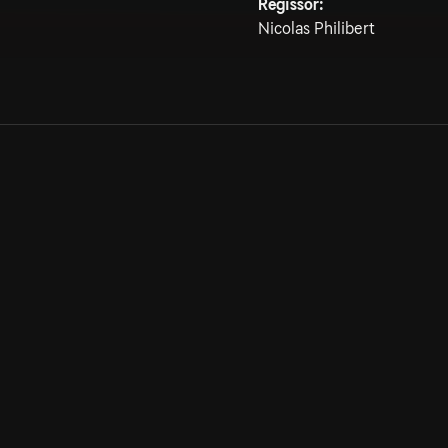
Regissör:
Nicolas Philibert
Allmänna villkor
Kun
Integritetspolicy
Pre
Cookiepolicy
Kon