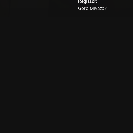
Regissör:
Gorô Miyazaki
Allmänna villkor
Kun
Integritetspolicy
Pre
Cookiepolicy
Kon