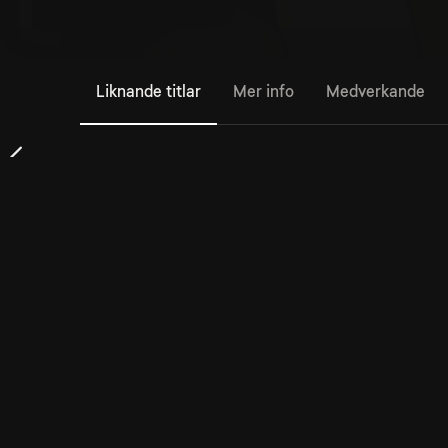
Liknande titlar
Mer info
Medverkande