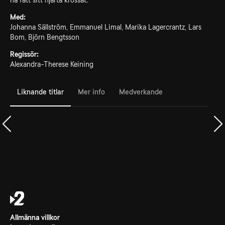
ha fått sitt hjärta krossat.
Med:
Johanna Sällström, Emmanuel Limal, Marika Lagercrantz, Lars
Bom, Björn Bengtsson
Regissör:
Alexandra-Therese Keining
Liknande titlar
Mer info
Medverkande
Allmänna villkor