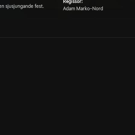
Regissör:
 en sjusjungande fest.
Adam Marko-Nord
Allmänna villkor
Kun
Integritetspolicy
Pre
Cookiepolicy
Kon