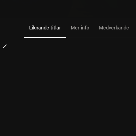
Liknande titlar
Mer info
Medverkande