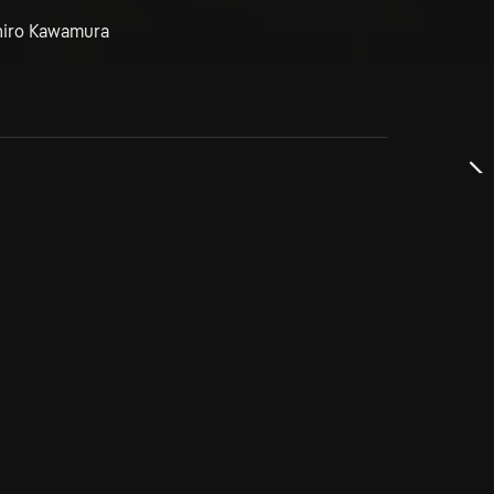
hiro Kawamura
dservice
ss
takta oss