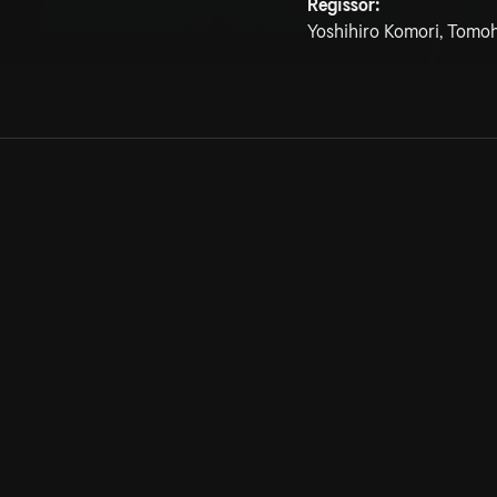
Regissör:
Yoshihiro Komori, Tomo
Allmänna villkor
Kun
Integritetspolicy
Pre
Cookiepolicy
Kon