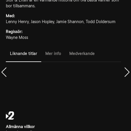
Stor & Liten är en värmande historia om två bästa vänner som
bor tillsammans.
Med:
Lenny Henry, Jason Hopley, Jamie Shannon, Todd Doldersum
Regissör:
Wayne Moss
Liknande titlar
Mer info
Medverkande
Allmänna villkor