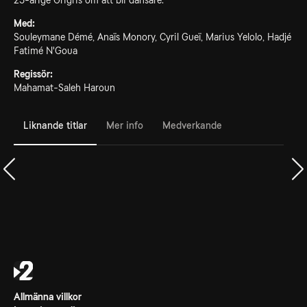
25-årige Grigris om att bli dansare.
Med:
Souleymane Démé, Anaïs Monory, Cyril Gueï, Marius Yelolo, Hadjé
Fatimé N'Goua
Regissör:
Mahamat-Saleh Haroun
Liknande titlar
Mer info
Medverkande
Allmänna villkor