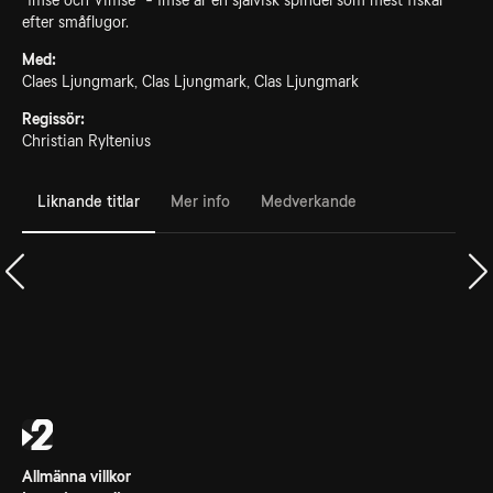
"Imse och Vimse" - Imse är en självisk spindel som mest fiskar
efter småflugor.
Med:
Claes Ljungmark, Clas Ljungmark, Clas Ljungmark
Regissör:
Christian Ryltenius
Liknande titlar
Mer info
Medverkande
Allmänna villkor