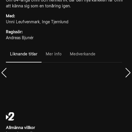
Om 84-åriga Unni och hennes liv, där den nya kärleken får Unni
att känna sig som en tonåring igen.
Med:
Unni Leufvenmark, Inge Tjernlund
Regissör:
Andreas Bjunér
Liknande titlar
Mer info
Medverkande
Allmänna villkor