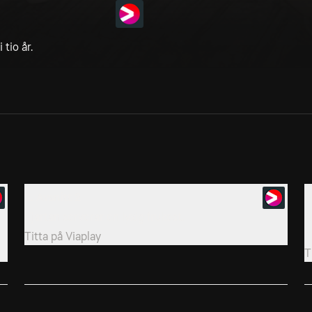
tio år.
2. Avsnitt 2
3
Kjartan serverar en lyxig frukost.
A
m
Titta på
Viaplay
T
5. Avsnitt 5
6