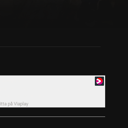
. Avsnitt 3
ndreas imponerar med sina kreativa lösningar,
edan Line har ont om tid.
itta på
Viaplay
. Avsnitt 6