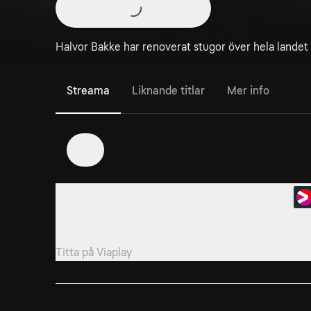
Halvor Bakke har renoverat stugor över hela landet i 
Streama
Liknande titlar
Mer info
1
1. Avsnitt 1
Sex kändisar träffas för första gången på Raet
Camping i Arendal, där de tilldelas varsin...
Titta på
Viaplay
4. Avsnitt 4