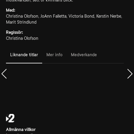
musikvärlden, sett ur kvinnans blick.
Med:
Christina Olofson, JoAnn Falletta, Victoria Bond, Kerstin Nerbe,
Marit Strindlund
Regissör:
Christina Olofson
Liknande titlar
Mer info
Medverkande
Allmänna villkor