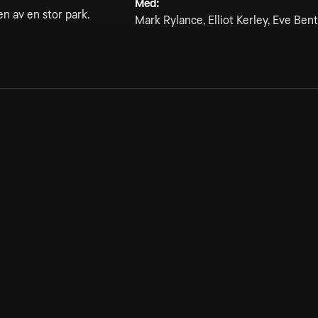
Med:
n av en stor park.
Mark Rylance, Elliot Kerley, Eve Ben
Allmänna villkor
Kun
Integritetspolicy
Pre
Cookiepolicy
Kon