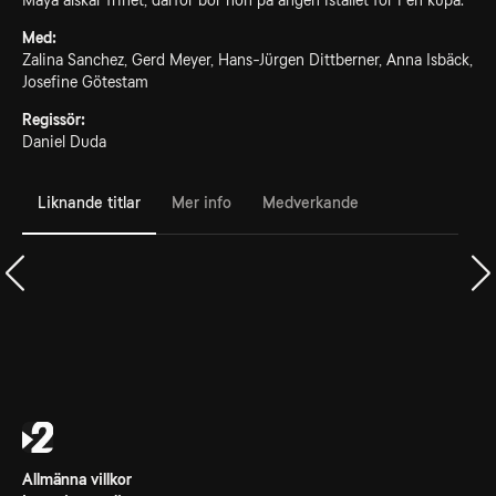
Maya älskar frihet, därför bor hon på ängen istället för i en kupa.
Med:
Zalina Sanchez, Gerd Meyer, Hans-Jürgen Dittberner, Anna Isbäck,
Josefine Götestam
Regissör:
Daniel Duda
Liknande titlar
Mer info
Medverkande
Allmänna villkor